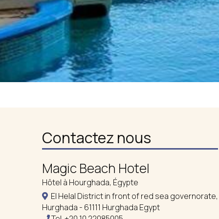
Contactez nous
Magic Beach Hotel
Hôtel à Hourghada, Égypte
El Helal District in front of red sea governorate,
Hurghada - 61111 Hurghada Egypt
Tel.
+20 10 22085005