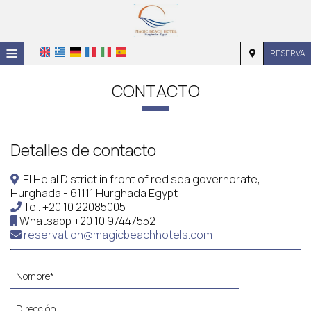
≡
RESERVA
INICIO
CONTACTO
UBICACIÓN
ALOJAMIENTO
Detalles de contacto
INSTALACIONES
El Helal District in front of red sea governorate,
Hurghada - 61111 Hurghada Egypt
GALERÍA DE FOTOS
Tel.
+20 10 22085005
Whatsapp
+20 10 97447552
INVESTIGACIÓN
reservation@magicbeachhotels.com
CONTACTO