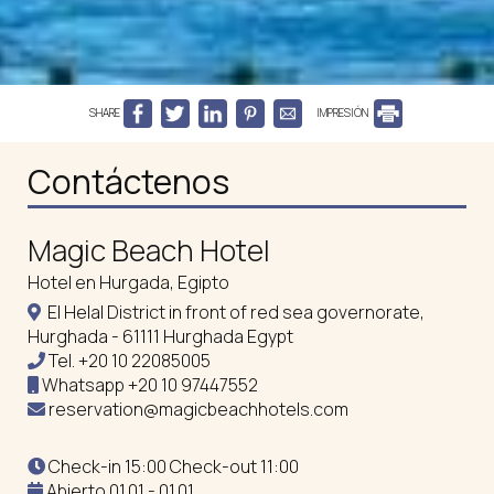
SHARE
IMPRESIÓN
Contáctenos
Magic Beach Hotel
Hotel en Hurgada, Egipto
El Helal District in front of red sea governorate,
Hurghada - 61111 Hurghada Egypt
Tel.
+20 10 22085005
Whatsapp
+20 10 97447552
reservation@magicbeachhotels.com
Check-in 15:00 Check-out 11:00
Abierto 01.01 - 01.01